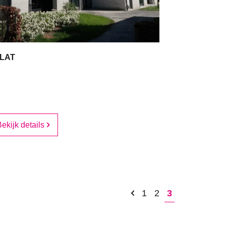
FLAT
62 m²
1
ekijk details
1
2
3