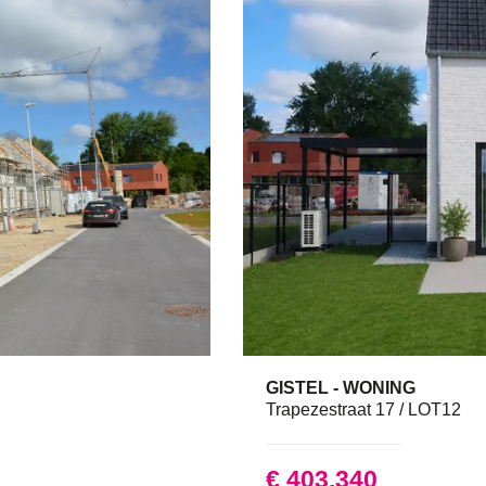
GISTEL - WONING
1
187
Trapezestraat 17 / LOT12
€ 403.340