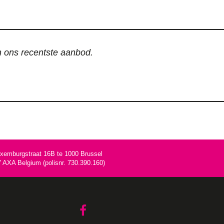
an ons recentste aanbod.
uxemburgstraat 16B te 1000 Brussel
AXA Belgium (polisnr. 730.390.160)