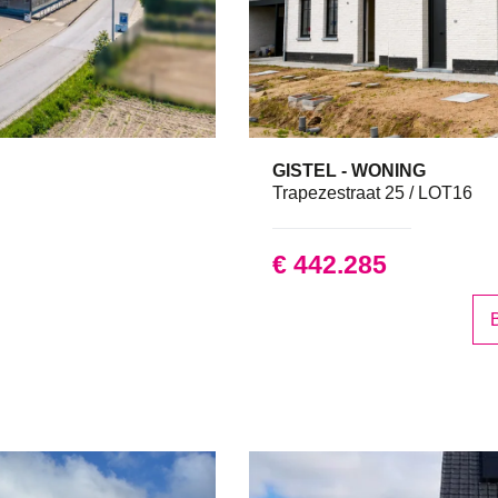
GISTEL - WONING
187
Trapezestraat 25 / LOT16
€ 442.285
B