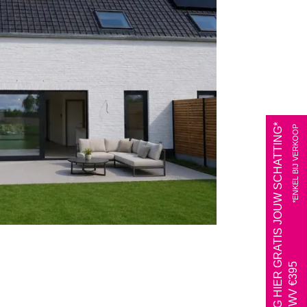
VRAAG HIER GRATIS JOUW SCHATTING*
*ENKEL BIJ VERKOOP
 m²
3
1
AAN TWV €395