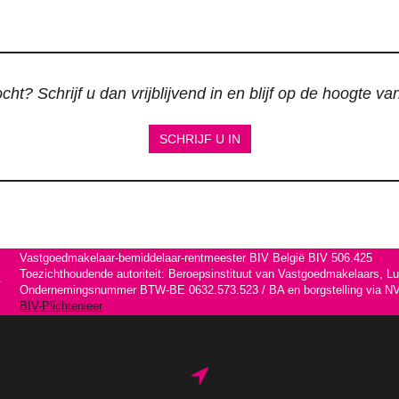
ht? Schrijf u dan vrijblijvend in en blijf op de hoogte v
SCHRIJF U IN
Vastgoedmakelaar-bemiddelaar-rentmeester BIV België BIV 506.425
Toezichthoudende autoriteit: Beroepsinstituut van Vastgoedmakelaars, L
Ondernemingsnummer BTW-BE 0632.573.523 / BA en borgstelling via NV 
BIV-Plichtenleer