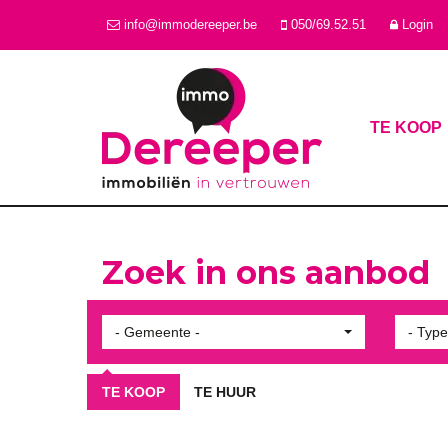
info@immodereeper.be
050/69.52.51
Login
TE KOOP
Zoek in ons aanbod
- Gemeente -
- Type
TE KOOP
TE HUUR