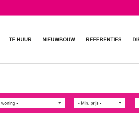
TE HUUR
NIEUWBOUW
REFERENTIES
DI
 woning -
- Min. prijs -