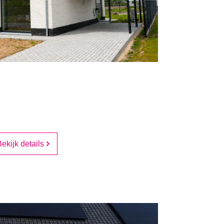
 m²
3
1
ekijk details