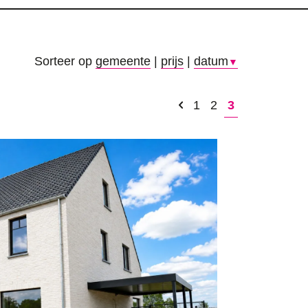
Sorteer op
gemeente
|
prijs
|
datum
▼
1
2
3