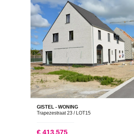
GISTEL - WONING
187 m²
3
Trapezestraat 23 / LOT15
€ 413.575