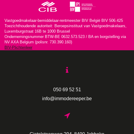
Vastgoedmakelaar-bemiddelaar-rentmeester BIV België BIV 506.425
Toezichthoudende autoriteit: Beroepsinstituut van Vastgoedmakelaars,
Luxemburgstraat 16B te 1000 Brussel
Ondernemingsnummer BTW-BE 0632.573.523 / BA en borgstelling via
NV AXA Belgium (polisnr. 730.390.160)
BIV-Plichtenleer
050 69 52 51
info@immodereeper.be
Gistelsteenweg 294, 8490 Jabbeke