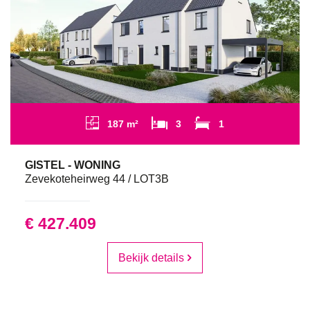
187 m²
3
1
GISTEL - WONING
Zevekoteheirweg 44 / LOT3B
€ 427.409
Bekijk details