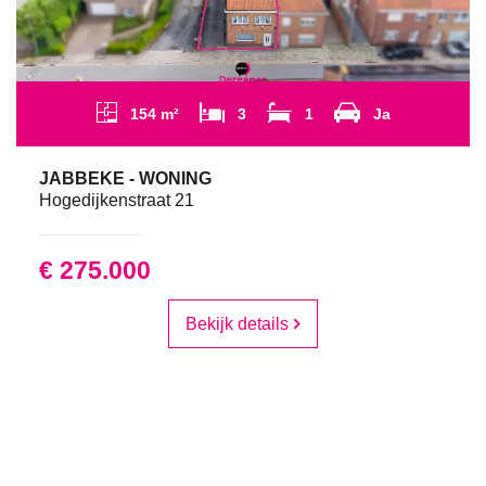
154 m²
3
1
Ja
JABBEKE - WONING
Hogedijkenstraat 21
€ 275.000
Bekijk details