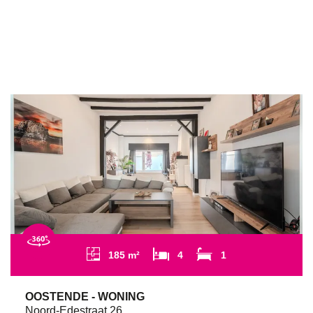
185 m²
4
1
OOSTENDE - WONING
Noord-Edestraat 26