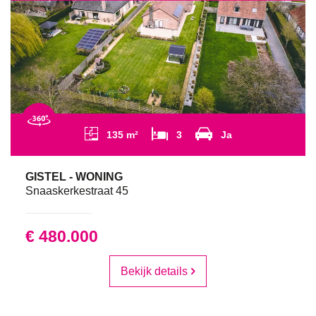
135 m²
3
Ja
GISTEL - WONING
Snaaskerkestraat 45
€ 480.000
Bekijk details