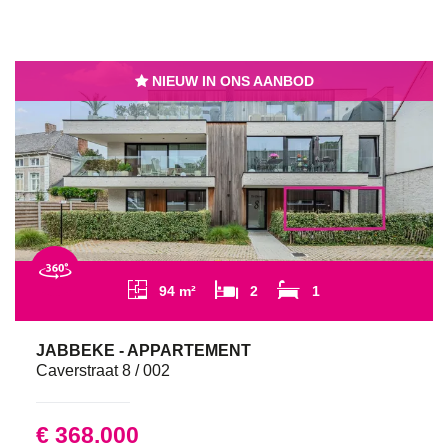
NIEUW IN ONS AANBOD
94 m²
2
1
JABBEKE - APPARTEMENT
Caverstraat 8 / 002
€ 368.000