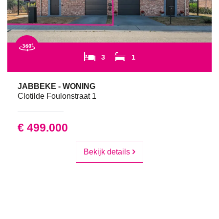
3
1
JABBEKE - WONING
Clotilde Foulonstraat 1
€ 499.000
Bekijk details