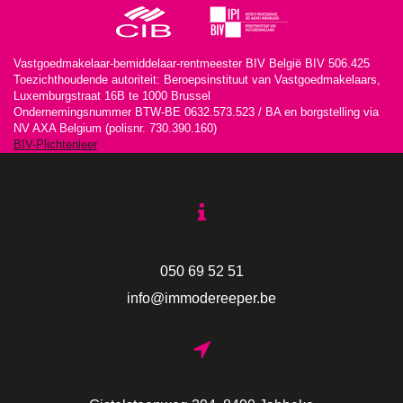
Vastgoedmakelaar-bemiddelaar-rentmeester BIV België BIV 506.425
Toezichthoudende autoriteit: Beroepsinstituut van Vastgoedmakelaars,
Luxemburgstraat 16B te 1000 Brussel
Ondernemingsnummer BTW-BE 0632.573.523 / BA en borgstelling via
NV AXA Belgium (polisnr. 730.390.160)
BIV-Plichtenleer
050 69 52 51
info@immodereeper.be