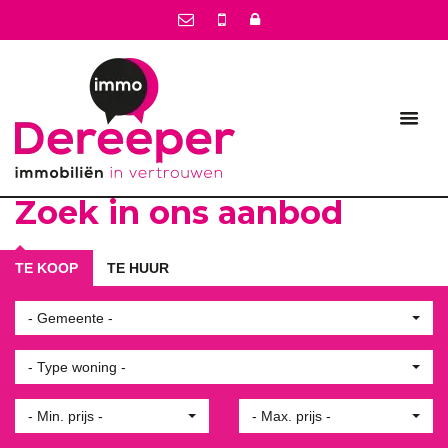
Zoek in ons aanbod
TE KOOP
TE HUUR
- Gemeente -
- Type woning -
- Min. prijs -
- Max. prijs -