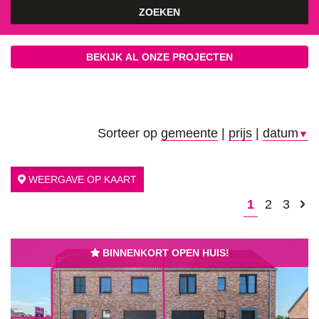
ZOEKEN
BEKIJK AL ONZE PROJECTEN
Sorteer op
gemeente
|
prijs
|
datum
▼
WEERGAVE OP KAART
1
2
3
BINNENKORT OPEN HUIS!