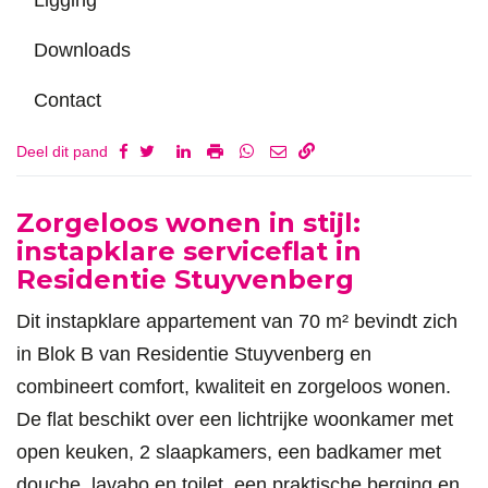
Downloads
Contact
Deel dit pand
Omschrijving
Zorgeloos wonen in stijl:
instapklare serviceflat in
Residentie Stuyvenberg
Dit instapklare appartement van 70 m² bevindt zich
in Blok B van Residentie Stuyvenberg en
combineert comfort, kwaliteit en zorgeloos wonen.
De flat beschikt over een lichtrijke woonkamer met
open keuken, 2 slaapkamers, een badkamer met
douche, lavabo en toilet, een praktische berging en