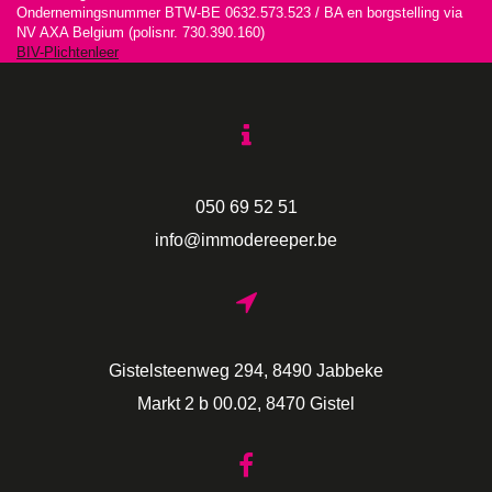
Ondernemingsnummer BTW-BE 0632.573.523 / BA en borgstelling via
NV AXA Belgium (polisnr. 730.390.160)
BIV-Plichtenleer
050 69 52 51
info@immodereeper.be
Gistelsteenweg 294, 8490 Jabbeke
Markt 2 b 00.02, 8470 Gistel