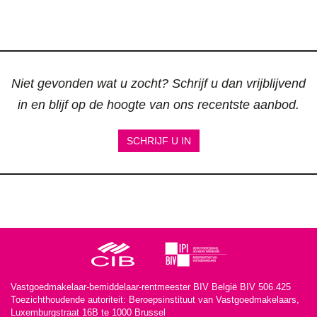
Niet gevonden wat u zocht? Schrijf u dan vrijblijvend
in en blijf op de hoogte van ons recentste aanbod.
SCHRIJF U IN
Vastgoedmakelaar-bemiddelaar-rentmeester BIV België BIV 506.425
Toezichthoudende autoriteit: Beroepsinstituut van Vastgoedmakelaars,
Luxemburgstraat 16B te 1000 Brussel