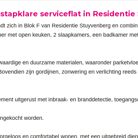
nstapklare serviceflat in Residenti
dt zich in Blok F van Residentie Stuyvenberg en combine
amer met open keuken, 2 slaapkamers, een badkamer met 
aardige en duurzame materialen, waaronder parketvloe
endien zijn gordijnen, zonwering en verlichting reeds 
tement uitgerust met inbraak- en branddetectie, toegang
angekocht worden.
zorgeloos en comfortabel wonen, met een uitgebreid die