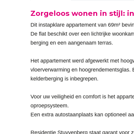
Omschrijving
Zorgeloos wonen in stijl: i
Dit instapklare appartement van 69m² bevin
De flat beschikt over een lichtrijke woonk
berging en een aangenaam terras.
Het appartement werd afgewerkt met hoogw
vloerverwarming en hoogrendementsglas. Bov
kelderberging is inbegrepen.
Voor uw veiligheid en comfort is het appar
oproepsysteem.
Een extra autostaanplaats kan optioneel a
Residentie Stuyvenberg staat garant voor 