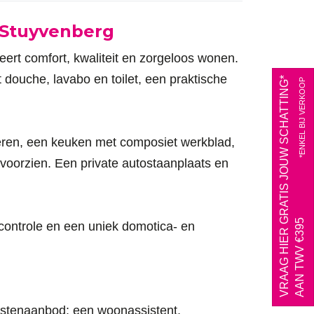
e Stuyvenberg
ert comfort, kwaliteit en zorgeloos wonen.
douche, lavabo en toilet, een praktische
VRAAG HIER GRATIS JOUW SCHATTING*
*ENKEL BIJ VERKOOP
ren, een keuken met composiet werkblad,
voorzien. Een private autostaanplaats en
AAN TWV €395
scontrole en een uniek domotica- en
nstenaanbod: een woonassistent,