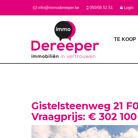
info@immodereeper.be
050/69.52.51
Login
TE KOOP
Gistelsteenweg 21 F
Vraagprijs: € 302 100