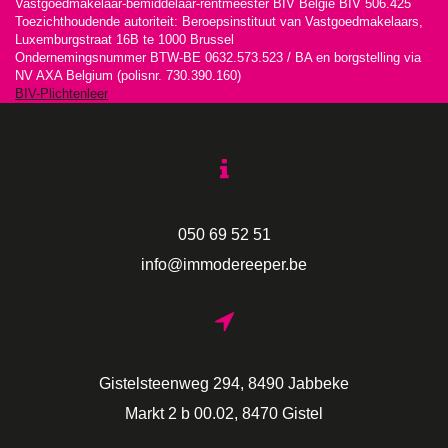
Vastgoedmakelaar-bemiddelaar-rentmeester BIV België BIV 506.425
Toezichthoudende autoriteit: Beroepsinstituut van Vastgoedmakelaars,
Luxemburgstraat 16B te 1000 Brussel
Ondernemingsnummer BTW-BE 0632.573.523 / BA en borgstelling via
NV AXA Belgium (polisnr. 730.390.160)
BIV-Plichtenleer
050 69 52 51
info@immodereeper.be
Gistelsteenweg 294, 8490 Jabbeke
Markt 2 b 00.02, 8470 Gistel