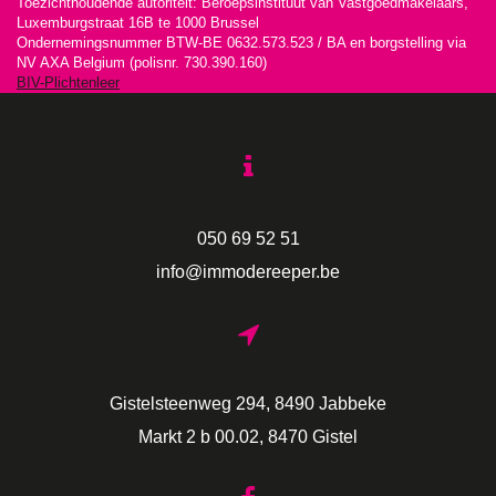
Toezichthoudende autoriteit: Beroepsinstituut van Vastgoedmakelaars,
Luxemburgstraat 16B te 1000 Brussel
Ondernemingsnummer BTW-BE 0632.573.523 / BA en borgstelling via
NV AXA Belgium (polisnr. 730.390.160)
BIV-Plichtenleer
050 69 52 51
info@immodereeper.be
Gistelsteenweg 294, 8490 Jabbeke
Markt 2 b 00.02, 8470 Gistel