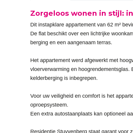
Omschrijving
Zorgeloos wonen in stijl: i
Dit instapklare appartement van 62 m² bevi
De flat beschikt over een lichtrijke woonk
berging en een aangenaam terras.
Het appartement werd afgewerkt met hoogw
vloerverwarming en hoogrendementsglas. Bov
kelderberging is inbegrepen.
Voor uw veiligheid en comfort is het appar
oproepsysteem.
Een extra autostaanplaats kan optioneel a
Residentie Stuyvenberg staat garant voor 