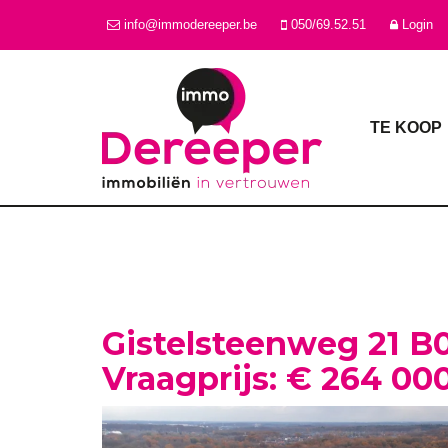
info@immodereeper.be
050/69.52.51
Login
TE KOOP
Gistelsteenweg 21 B
Vraagprijs: € 264 00