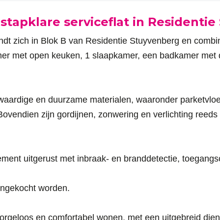
nstapklare serviceflat in Residenti
ndt zich in Blok B van Residentie Stuyvenberg en combin
amer met open keuken, 1 slaapkamer, een badkamer met d
aardige en duurzame materialen, waaronder parketvloe
endien zijn gordijnen, zonwering en verlichting reeds 
tement uitgerust met inbraak- en branddetectie, toegang
angekocht worden.
zorgeloos en comfortabel wonen, met een uitgebreid die