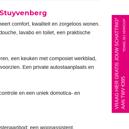
e Stuyvenberg
VRAAG HIER GRATIS JOUW SCHATTING*
*ENKEL BIJ VERKOOP
eert comfort, kwaliteit en zorgeloos wonen.
ouche, lavabo en toilet, een praktische
ren, een keuken met composiet werkblad,
voorzien. Een private autostaanplaats en
AAN TWV €395
scontrole en een uniek domotica- en
nstenaanbod: een woonassistent,