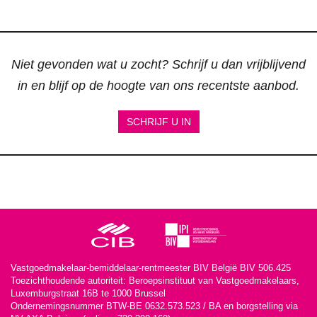
Niet gevonden wat u zocht? Schrijf u dan vrijblijvend
in en blijf op de hoogte van ons recentste aanbod.
SCHRIJF U IN
Vastgoedmakelaar-bemiddelaar-rentmeester BIV België BIV 506.425
Toezichthoudende autoriteit: Beroepsinstituut van Vastgoedmakelaars,
Luxemburgstraat 16B te 1000 Brussel
Ondernemingsnummer BTW-BE 0632.573.523 / BA en borgstelling via