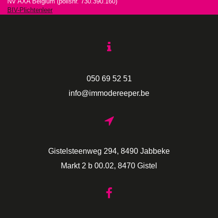
NV AXA Belgium (polisnr. 730.390.160)
BIV-Plichtenleer
050 69 52 51
info@immodereeper.be
Gistelsteenweg 294, 8490 Jabbeke
Markt 2 b 00.02, 8470 Gistel