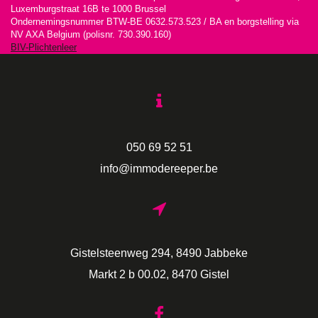
Luxemburgstraat 16B te 1000 Brussel
Ondernemingsnummer BTW-BE 0632.573.523 / BA en borgstelling via
NV AXA Belgium (polisnr. 730.390.160)
BIV-Plichtenleer
050 69 52 51
info@immodereeper.be
Gistelsteenweg 294, 8490 Jabbeke
Markt 2 b 00.02, 8470 Gistel