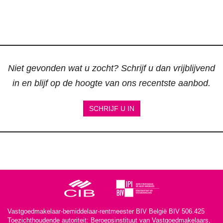
Niet gevonden wat u zocht? Schrijf u dan vrijblijvend
in en blijf op de hoogte van ons recentste aanbod.
SCHRIJF U IN
Vastgoedmakelaar-bemiddelaar-rentmeester BIV België BIV 506.425
Toezichthoudende autoriteit: Beroepsinstituut van Vastgoedmakelaars,