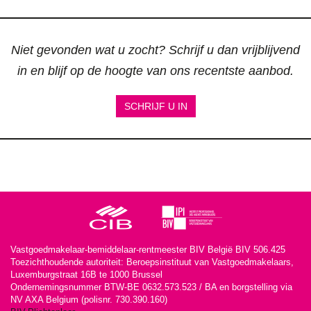
Niet gevonden wat u zocht? Schrijf u dan vrijblijvend
in en blijf op de hoogte van ons recentste aanbod.
SCHRIJF U IN
Vastgoedmakelaar-bemiddelaar-rentmeester BIV België BIV 506.425
Toezichthoudende autoriteit: Beroepsinstituut van Vastgoedmakelaars,
Luxemburgstraat 16B te 1000 Brussel
Ondernemingsnummer BTW-BE 0632.573.523 / BA en borgstelling via
NV AXA Belgium (polisnr. 730.390.160)