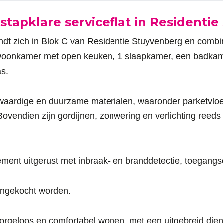
nstapklare serviceflat in Residenti
ndt zich in Blok C van Residentie Stuyvenberg en combin
ke woonkamer met open keuken, 1 slaapkamer, een badkam
as.
aardige en duurzame materialen, waaronder parketvloe
endien zijn gordijnen, zonwering en verlichting reeds 
tement uitgerust met inbraak- en branddetectie, toegang
angekocht worden.
zorgeloos en comfortabel wonen, met een uitgebreid die