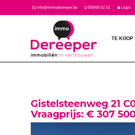
info@immodereeper.be
050/69.52.51
Login
TE KOOP
Gistelsteenweg 21 C
Vraagprijs: € 307 50