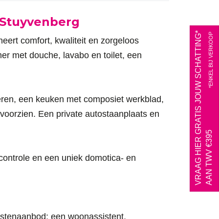
e Stuyvenberg
VRAAG HIER GRATIS JOUW SCHATTING*
*ENKEL BIJ VERKOOP
eert comfort, kwaliteit en zorgeloos
er met douche, lavabo en toilet, een
ren, een keuken met composiet werkblad,
voorzien. Een private autostaanplaats en
AAN TWV €395
scontrole en een uniek domotica- en
nstenaanbod: een woonassistent,