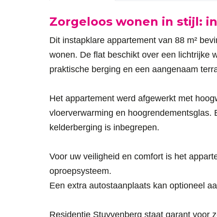
Omschrijving
Zorgeloos wonen in stijl: i
Dit instapklare appartement van 88 m² bevi
wonen. De flat beschikt over een lichtrij
praktische berging en een aangenaam terr
Het appartement werd afgewerkt met hoogw
vloerverwarming en hoogrendementsglas. Bov
kelderberging is inbegrepen.
Voor uw veiligheid en comfort is het appar
oproepsysteem.
Een extra autostaanplaats kan optioneel a
Residentie Stuyvenberg staat garant voor 