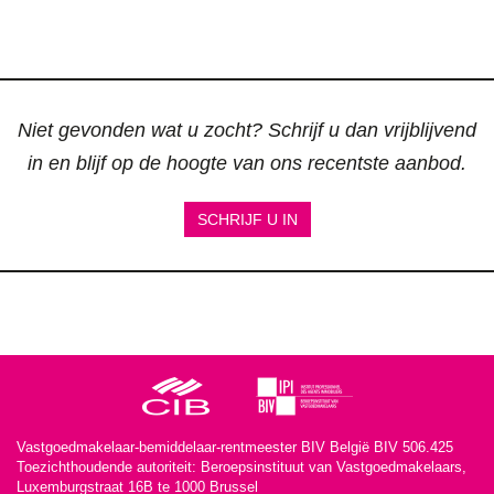
Niet gevonden wat u zocht? Schrijf u dan vrijblijvend
in en blijf op de hoogte van ons recentste aanbod.
SCHRIJF U IN
Vastgoedmakelaar-bemiddelaar-rentmeester BIV België BIV 506.425
Toezichthoudende autoriteit: Beroepsinstituut van Vastgoedmakelaars,
Luxemburgstraat 16B te 1000 Brussel