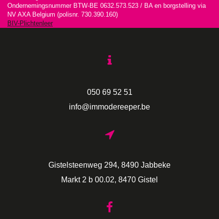
Ondernemingsnummer BTW-BE 0632.573.523 / BA en borgstelling via
NV AXA Belgium (polisnr. 730.390.160)
BIV-Plichtenleer
050 69 52 51
info@immodereeper.be
Gistelsteenweg 294, 8490 Jabbeke
Markt 2 b 00.02, 8470 Gistel