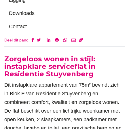
Downloads
Contact
Deel dit pand
Omschrijving
Zorgeloos wonen in stijl:
instapklare serviceflat in
Residentie Stuyvenberg
Dit instapklare appartement van 75m² bevindt zich
in Blok E van Residentie Stuyvenberg en
combineert comfort, kwaliteit en zorgeloos wonen.
De flat beschikt over een lichtrijke woonkamer met
open keuken, 2 slaapkamers, een badkamer met
douche, lavabo en toilet, een praktische berging en