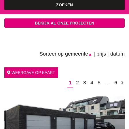
ZOEKEN
BEKIJK AL ONZE PROJECTEN
Sorteer op
gemeente
|
prijs
|
datum
▲
WEERGAVE OP KAART
1
2
3
4
5
…
6