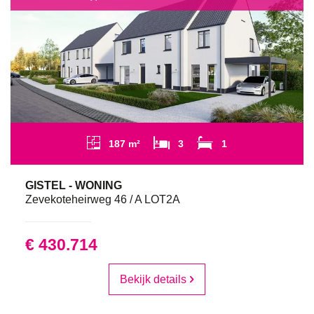
187 m²
3
1
GISTEL - WONING
Zevekoteheirweg 46 / A LOT2A
€ 430.714
Bekijk details