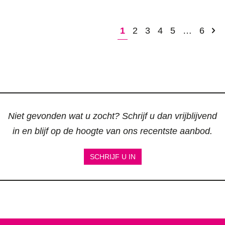
1
2
3
4
5
…
6
Niet gevonden wat u zocht? Schrijf u dan vrijblijvend
in en blijf op de hoogte van ons recentste aanbod.
SCHRIJF U IN