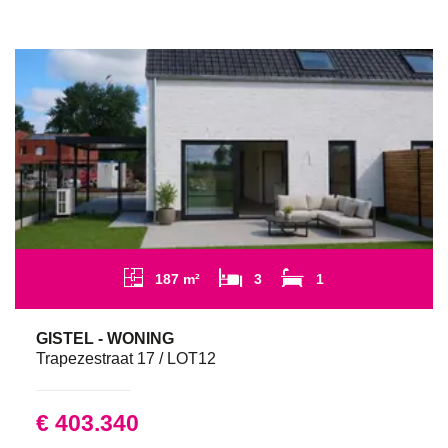
187 m²
3
1
GISTEL - WONING
Trapezestraat 17 / LOT12
€ 403.340