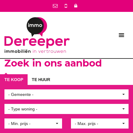
Zoek in ons aanbod
TE KOOP
TE HUUR
- Gemeente -
- Type woning -
- Min. prijs -
- Max. prijs -