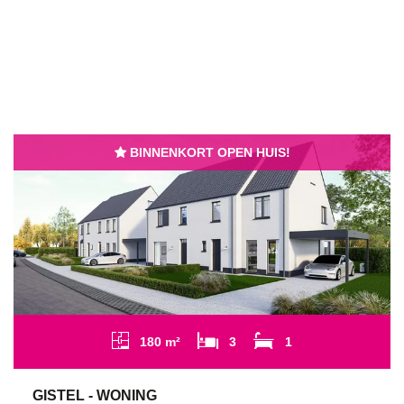
BINNENKORT OPEN HUIS!
180 m²
3
1
GISTEL - WONING