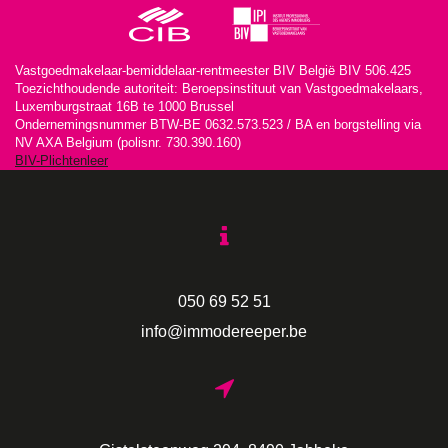
Vastgoedmakelaar-bemiddelaar-rentmeester BIV België BIV 506.425
Toezichthoudende autoriteit: Beroepsinstituut van Vastgoedmakelaars,
Luxemburgstraat 16B te 1000 Brussel
Ondernemingsnummer BTW-BE 0632.573.523 / BA en borgstelling via
NV AXA Belgium (polisnr. 730.390.160)
BIV-Plichtenleer
050 69 52 51
info@immodereeper.be