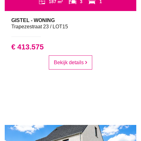
187 m²
3
1
GISTEL - WONING
Trapezestraat 23 / LOT15
€ 413.575
Bekijk details