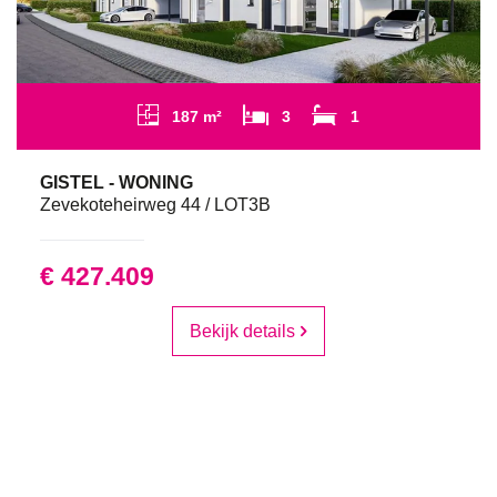
187 m²
3
1
GISTEL - WONING
Zevekoteheirweg 44 / LOT3B
€ 427.409
Bekijk details