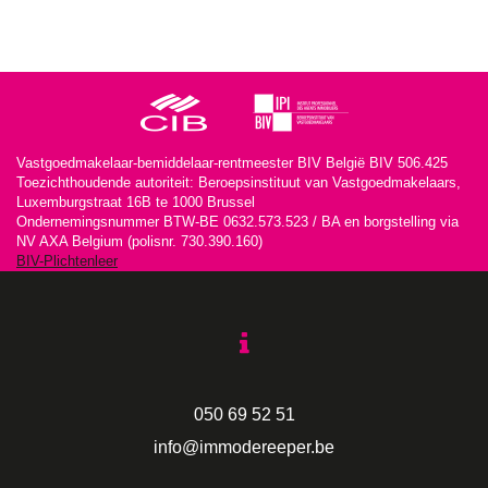
Vastgoedmakelaar-bemiddelaar-rentmeester BIV België BIV 506.425
Toezichthoudende autoriteit: Beroepsinstituut van Vastgoedmakelaars,
Luxemburgstraat 16B te 1000 Brussel
Ondernemingsnummer BTW-BE 0632.573.523 / BA en borgstelling via
NV AXA Belgium (polisnr. 730.390.160)
BIV-Plichtenleer
050 69 52 51
info@immodereeper.be