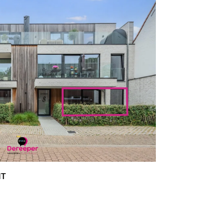
NT
m²
2
1