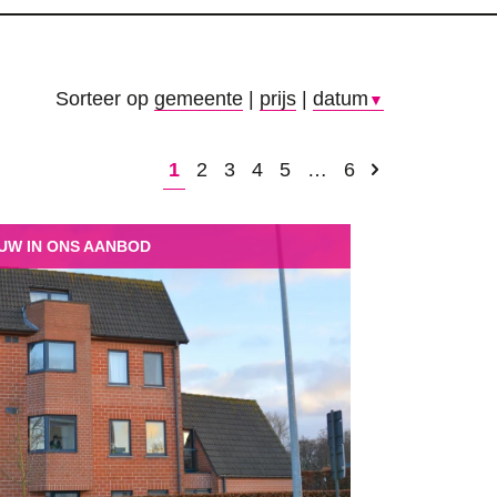
Sorteer op
gemeente
|
prijs
|
datum
▼
1
2
3
4
5
…
6
UW IN ONS AANBOD