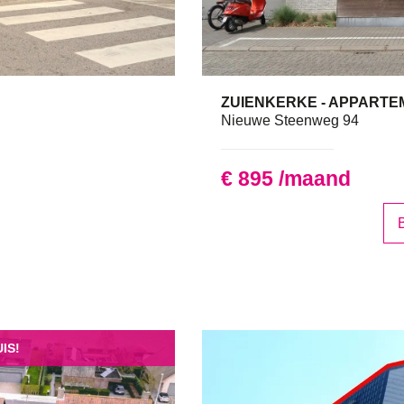
ZUIENKERKE - APPARTE
1
Nieuwe Steenweg 94
€ 895 /maand
B
IS!