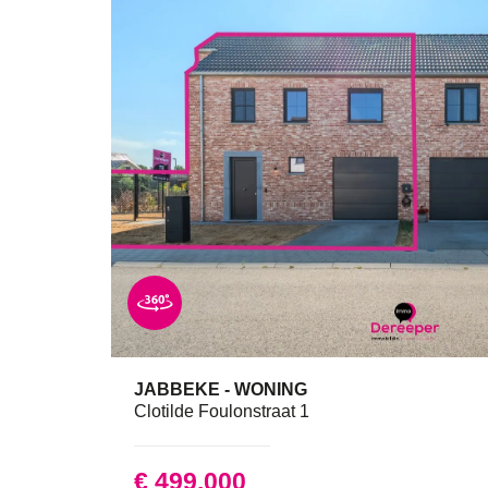
JABBEKE - WONING
3
1
Clotilde Foulonstraat 1
€ 499.000