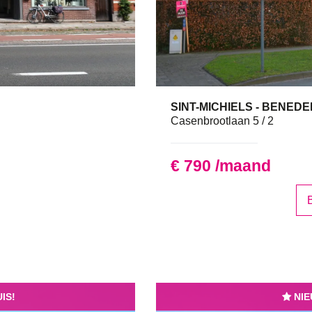
SINT-MICHIELS - BENED
68 
Casenbrootlaan 5 / 2
€ 790 /maand
B
IS!
NIE