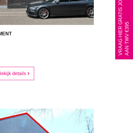
VRAAG HIER GRATIS JOUW SCHATTING*
AAN TWV €395
MENT
2
1
ekijk details