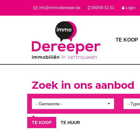
info@immodereeper.be
050/69.52.51
Login
TE KOOP
Zoek in ons aanbod
- Gemeente -
- Type
TE KOOP
TE HUUR