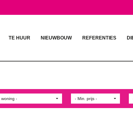
TE HUUR
NIEUWBOUW
REFERENTIES
DI
 woning -
- Min. prijs -