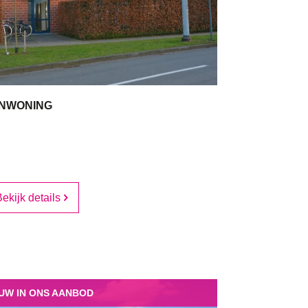
ENWONING
m²
1
1
ekijk details
UW IN ONS AANBOD