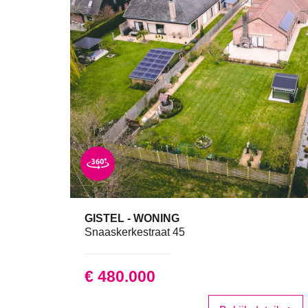
GISTEL - WONING
135 m²
3
Snaaskerkestraat 45
€ 480.000