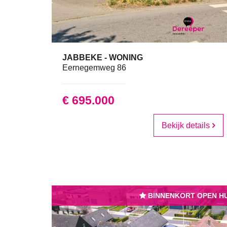
JABBEKE - WONING
190 m²
3
Eernegemweg 86
€ 695.000
Bekijk details
BINNENKORT OPEN HU