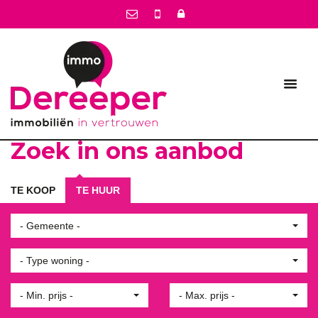
Zoek in ons aanbod
TE KOOP
TE HUUR
- Gemeente -
- Type woning -
- Min. prijs -
- Max. prijs -