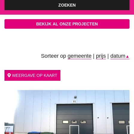
ZOEKEN
BEKIJK AL ONZE PROJECTEN
Sorteer op
gemeente
|
prijs
|
datum
▲
WEERGAVE OP KAART