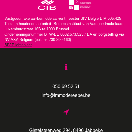
Vastgoedmakelaar-bemiddelaar-rentmeester BIV België BIV 506.425
Toezichthoudende autoriteit: Beroepsinstituut van Vastgoedmakelaars,
Luxemburgstraat 16B te 1000 Brussel
Ondernemingsnummer BTW-BE 0632.573.523 / BA en borgstelling via
NV AXA Belgium (polisnr. 730.390.160)
BIV-Plichtenleer
050 69 52 51
info@immodereeper.be
Gistelsteenweg 294, 8490 Jabbeke