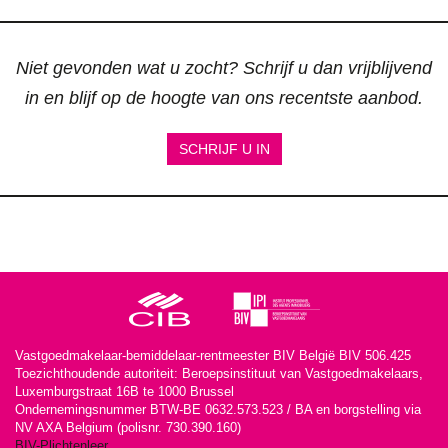
Niet gevonden wat u zocht? Schrijf u dan vrijblijvend
in en blijf op de hoogte van ons recentste aanbod.
SCHRIJF U IN
Vastgoedmakelaar-bemiddelaar-rentmeester BIV België BIV 506.425
Toezichthoudende autoriteit: Beroepsinstituut van Vastgoedmakelaars,
Luxemburgstraat 16B te 1000 Brussel
Ondernemingsnummer BTW-BE 0632.573.523 / BA en borgstelling via
NV AXA Belgium (polisnr. 730.390.160)
BIV-Plichtenleer