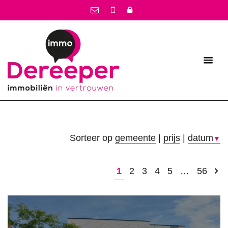
Sorteer op
gemeente
|
prijs
|
datum
▼
1
2
3
4
5
…
56