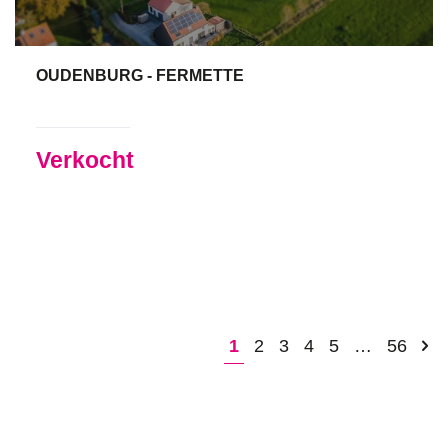
OUDENBURG - FERMETTE
135 m²
3
1
Ja
Verkocht
1
2
3
4
5
…
56