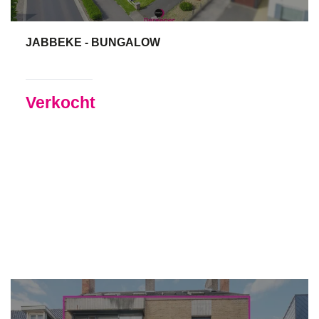
JABBEKE - BUNGALOW
95 m²
2
1
Ja
Verkocht