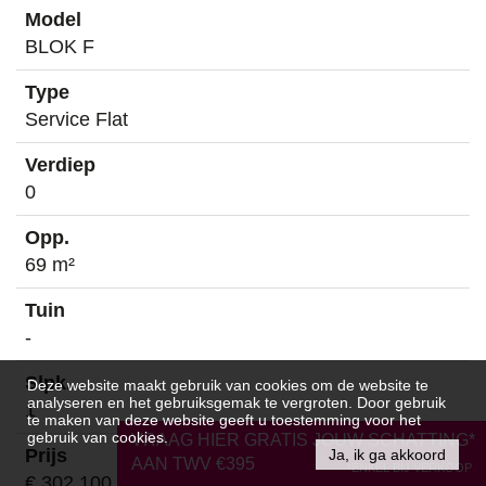
BLOK F
Service Flat
0
69 m²
-
Deze website maakt gebruik van cookies om de website te
analyseren en het gebruiksgemak te vergroten. Door gebruik
1
te maken van deze website geeft u toestemming voor het
gebruik van cookies.
VRAAG HIER GRATIS JOUW SCHATTING*
Ja, ik ga akkoord
AAN TWV €395
*ENKEL BIJ VERKOOP
€ 302 100