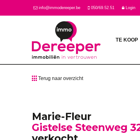
info@immodereeper.be
050/69.52.51
Login
TE KOOP
Terug naar overzicht
Marie-Fleur
Gistelse Steenweg 32
verkocht