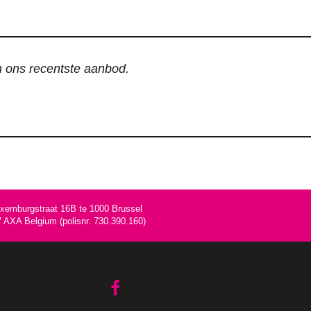
an ons recentste aanbod.
uxemburgstraat 16B te 1000 Brussel
AXA Belgium (polisnr. 730.390.160)