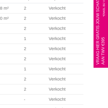
VRAAG HIER GRATIS JOUW SCHATTING*
*ENKEL BIJ VERKOOP
8 m²
2
Verkocht
0 m²
2
Verkocht
2
Verkocht
1
Verkocht
AAN TWV €395
2
Verkocht
2
Verkocht
1
Verkocht
2
Verkocht
2
Verkocht
-
Verkocht