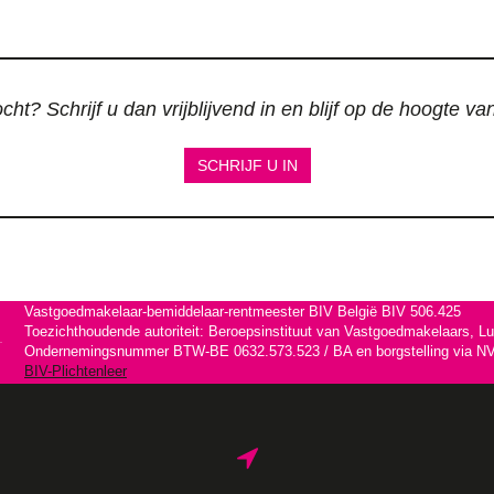
ht? Schrijf u dan vrijblijvend in en blijf op de hoogte v
SCHRIJF U IN
Vastgoedmakelaar-bemiddelaar-rentmeester BIV België BIV 506.425
Toezichthoudende autoriteit: Beroepsinstituut van Vastgoedmakelaars, L
Ondernemingsnummer BTW-BE 0632.573.523 / BA en borgstelling via NV 
BIV-Plichtenleer