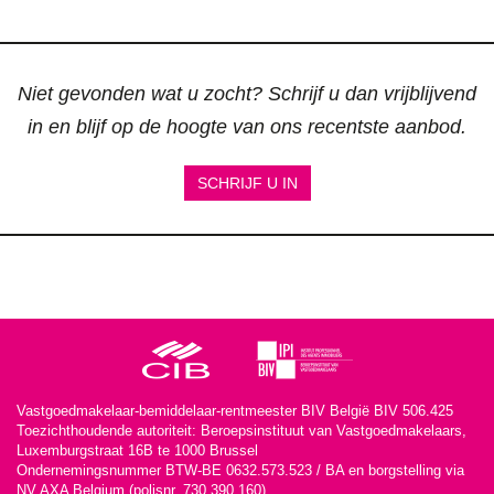
Niet gevonden wat u zocht? Schrijf u dan vrijblijvend
in en blijf op de hoogte van ons recentste aanbod.
SCHRIJF U IN
Vastgoedmakelaar-bemiddelaar-rentmeester BIV België BIV 506.425
Toezichthoudende autoriteit: Beroepsinstituut van Vastgoedmakelaars,
Luxemburgstraat 16B te 1000 Brussel
Ondernemingsnummer BTW-BE 0632.573.523 / BA en borgstelling via
NV AXA Belgium (polisnr. 730.390.160)