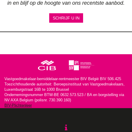
Niet gevonden wat u zocht? Schrijf u dan vrijblijvend
in en blijf op de hoogte van ons recentste aanbod.
SCHRIJF U IN
Vastgoedmakelaar-bemiddelaar-rentmeester BIV België BIV 506.425
Toezichthoudende autoriteit: Beroepsinstituut van Vastgoedmakelaars,
Luxemburgstraat 16B te 1000 Brussel
Ondernemingsnummer BTW-BE 0632.573.523 / BA en borgstelling via
NV AXA Belgium (polisnr. 730.390.160)
BIV-Plichtenleer