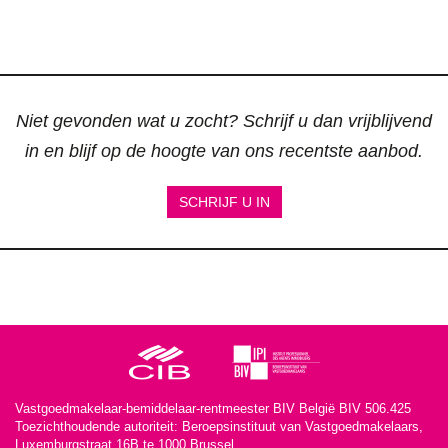
Niet gevonden wat u zocht? Schrijf u dan vrijblijvend
in en blijf op de hoogte van ons recentste aanbod.
SCHRIJF U IN
Vastgoedmakelaar-bemiddelaar-rentmeester BIV België BIV 506.425
Toezichthoudende autoriteit: Beroepsinstituut van Vastgoedmakelaars,
Luxemburgstraat 16B te 1000 Brussel