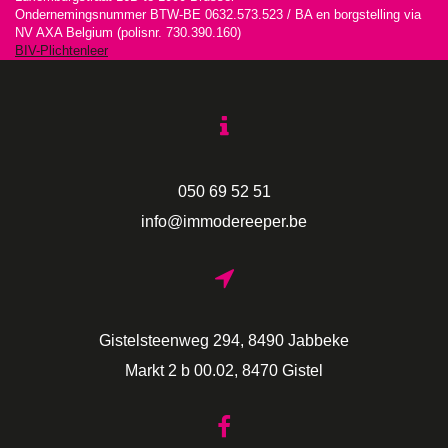
Ondernemingsnummer BTW-BE 0632.573.523 / BA en borgstelling via
NV AXA Belgium (polisnr. 730.390.160)
BIV-Plichtenleer
050 69 52 51
info@immodereeper.be
Gistelsteenweg 294, 8490 Jabbeke
Markt 2 b 00.02, 8470 Gistel