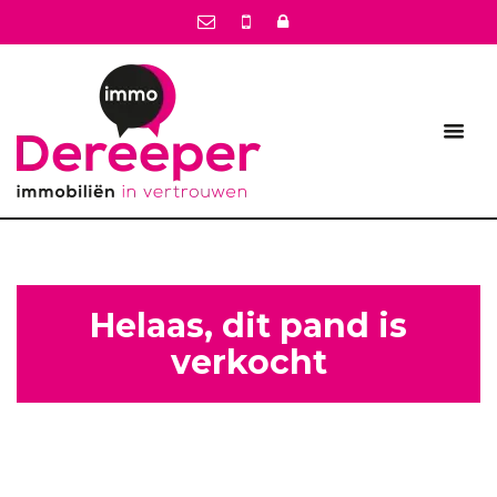
Helaas, dit pand is
verkocht