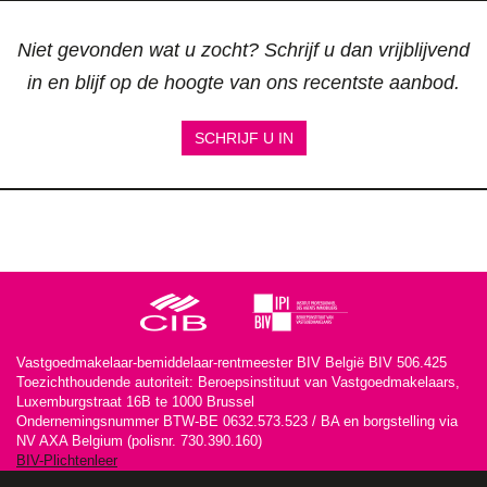
Niet gevonden wat u zocht? Schrijf u dan vrijblijvend
in en blijf op de hoogte van ons recentste aanbod.
SCHRIJF U IN
Vastgoedmakelaar-bemiddelaar-rentmeester BIV België BIV 506.425
Toezichthoudende autoriteit: Beroepsinstituut van Vastgoedmakelaars,
Luxemburgstraat 16B te 1000 Brussel
Ondernemingsnummer BTW-BE 0632.573.523 / BA en borgstelling via
NV AXA Belgium (polisnr. 730.390.160)
BIV-Plichtenleer