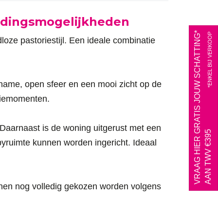
eidingsmogelijkheden
VRAAG HIER GRATIS JOUW SCHATTING*
*ENKEL BIJ VERKOOP
loze pastoriestijl. Een ideale combinatie
ename, open sfeer en een mooi zicht op de
iliemomenten.
Daarnaast is de woning uitgerust met een
AAN TWV €395
yruimte kunnen worden ingericht. Ideaal
nnen nog volledig gekozen worden volgens