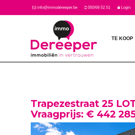
info@immodereeper.be
050/69.52.51
Login
TE KOOP
Trapezestraat 25 LOT
Vraagprijs: € 442 28