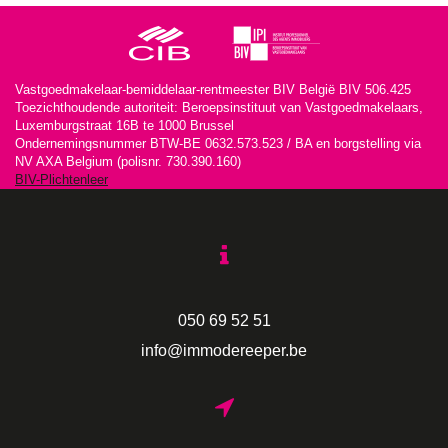
Vastgoedmakelaar-bemiddelaar-rentmeester BIV België BIV 506.425
Toezichthoudende autoriteit: Beroepsinstituut van Vastgoedmakelaars,
Luxemburgstraat 16B te 1000 Brussel
Ondernemingsnummer BTW-BE 0632.573.523 / BA en borgstelling via
NV AXA Belgium (polisnr. 730.390.160)
BIV-Plichtenleer
050 69 52 51
info@immodereeper.be