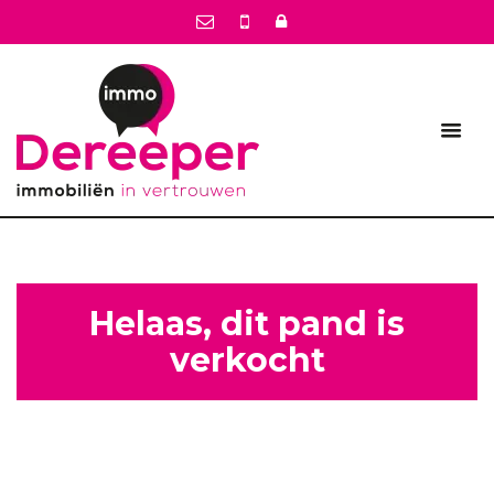
Helaas, dit pand is
verkocht