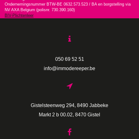
Ondernemingsnummer BTW-BE 0632.573.523 / BA en borgstelling via
NV AXA Belgium (polisnr. 730.390.160)
BIV-Plichtenleer
050 69 52 51
info@immodereeper.be
Gistelsteenweg 294, 8490 Jabbeke
Markt 2 b 00.02, 8470 Gistel