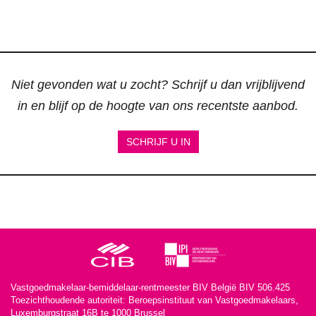
Niet gevonden wat u zocht? Schrijf u dan vrijblijvend
in en blijf op de hoogte van ons recentste aanbod.
SCHRIJF U IN
Vastgoedmakelaar-bemiddelaar-rentmeester BIV België BIV 506.425
Toezichthoudende autoriteit: Beroepsinstituut van Vastgoedmakelaars,
Luxemburgstraat 16B te 1000 Brussel