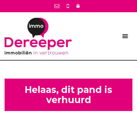
Helaas, dit pand is
verhuurd