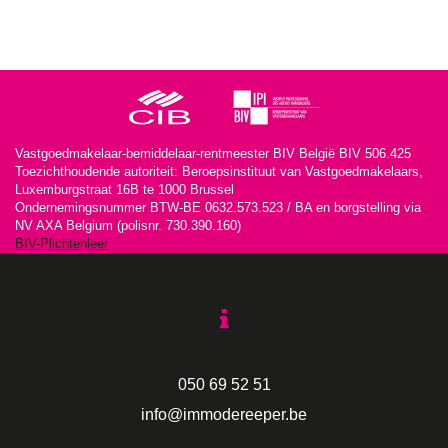
Vastgoedmakelaar-bemiddelaar-rentmeester BIV België BIV 506.425
Toezichthoudende autoriteit: Beroepsinstituut van Vastgoedmakelaars,
Luxemburgstraat 16B te 1000 Brussel
Ondernemingsnummer BTW-BE 0632.573.523 / BA en borgstelling via
NV AXA Belgium (polisnr. 730.390.160)
BIV-Plichtenleer
050 69 52 51
info@immodereeper.be