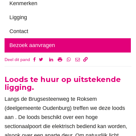
Kenmerken
Ligging
Contact
Bezoek aanvragen
Deel dit pand
Omschrijving
Loods te huur op uitstekende
ligging.
Langs de Brugsesteenweg te Roksem
(deelgemeente Oudenburg) treffen we deze loods
aan . De loods beschikt over een hoge
sectionaalpoort die elektrisch bediend kan worden,
alsook over een aparte deur. Om natuurlijk licht