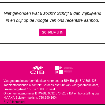
Niet gevonden wat u zocht? Schrijf u dan vrijblijvend
in en blijf op de hoogte van ons recentste aanbod.
SCHRIJF U IN
Vastgoedmakelaar-bemiddelaar-rentmeester BIV België BIV 506.425
Toezichthoudende autoriteit: Beroepsinstituut van Vastgoedmakelaars,
Luxemburgstraat 16B te 1000 Brussel
Ondernemingsnummer BTW-BE 0632.573.523 / BA en borgstelling via
NV AXA Belgium (polisnr. 730.390.160)
BIV-Plichtenleer