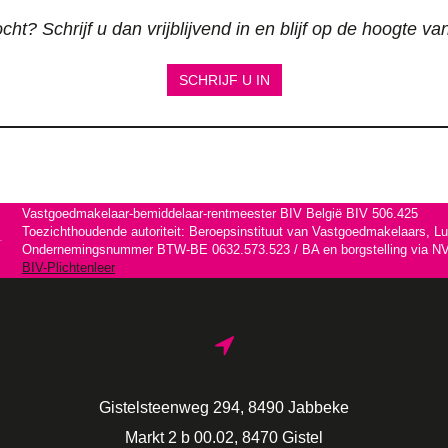
ht? Schrijf u dan vrijblijvend in en blijf op de hoogte v
SCHRIJF U IN
Vastgoedmakelaar-bemiddelaar-rentmeester BIV België BIV 506.425
Toezichthoudende autoriteit: Beroepsinstituut van Vastgoedmakelaars, L
Ondernemingsnummer BTW-BE 0632.573.523 / BA en borgstelling via NV 
BIV-Plichtenleer
Gistelsteenweg 294, 8490 Jabbeke
Markt 2 b 00.02, 8470 Gistel