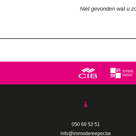
Niet gevonden wat u zoc
050 69 52 51
info@immodereeper.be