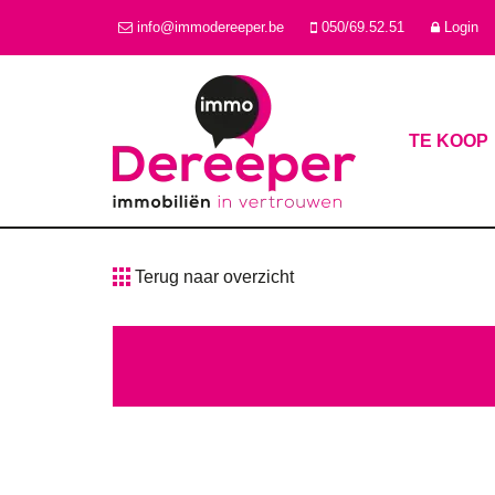
info@immodereeper.be
050/69.52.51
Login
TE KOOP
Terug naar overzicht