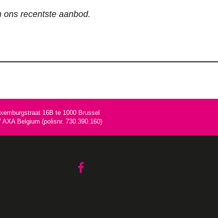
an ons recentste aanbod.
uxemburgstraat 16B te 1000 Brussel
AXA Belgium (polisnr. 730.390.160)