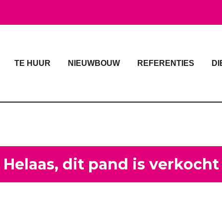
TE HUUR
NIEUWBOUW
REFERENTIES
DI
Helaas, dit pand is verkocht