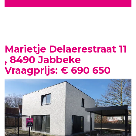
Marietje Delaerestraat 11
, 8490 Jabbeke
Vraagprijs: € 690 650