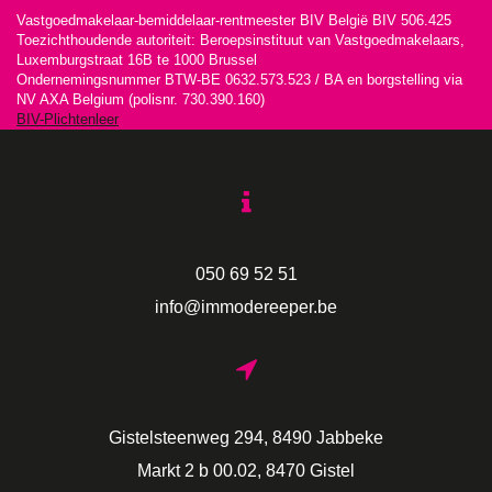
Vastgoedmakelaar-bemiddelaar-rentmeester BIV België BIV 506.425
Toezichthoudende autoriteit: Beroepsinstituut van Vastgoedmakelaars,
Luxemburgstraat 16B te 1000 Brussel
Ondernemingsnummer BTW-BE 0632.573.523 / BA en borgstelling via
NV AXA Belgium (polisnr. 730.390.160)
BIV-Plichtenleer
050 69 52 51
info@immodereeper.be
Gistelsteenweg 294, 8490 Jabbeke
Markt 2 b 00.02, 8470 Gistel