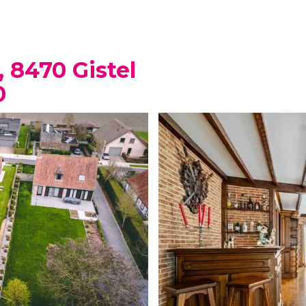
, 8470 Gistel
0