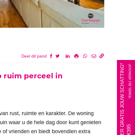
Deel dit pand
VRAAG HIER GRATIS JOUW SCHATTING*
*ENKEL BIJ VERKOOP
 ruim perceel in
an rust, ruimte en karakter. De woning
tuin waar u de hele dag door kunt genieten
e of vrienden en biedt bovendien extra