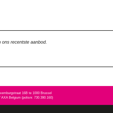
an ons recentste aanbod.
uxemburgstraat 16B te 1000 Brussel
AXA Belgium (polisnr. 730.390.160)