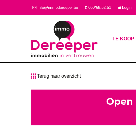
info@immodereeper.be
050/69.52.51
Login
TE KOOP
Terug naar overzicht
Open 