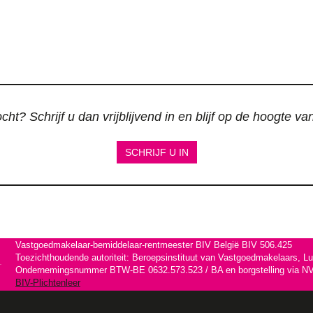
ht? Schrijf u dan vrijblijvend in en blijf op de hoogte v
SCHRIJF U IN
Vastgoedmakelaar-bemiddelaar-rentmeester BIV België BIV 506.425
Toezichthoudende autoriteit: Beroepsinstituut van Vastgoedmakelaars, L
Ondernemingsnummer BTW-BE 0632.573.523 / BA en borgstelling via NV 
BIV-Plichtenleer