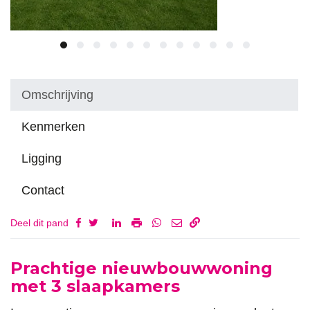
Omschrijving
Kenmerken
Ligging
Contact
Deel dit pand
Omschrijving
Prachtige nieuwbouwwoning
met 3 slaapkamers