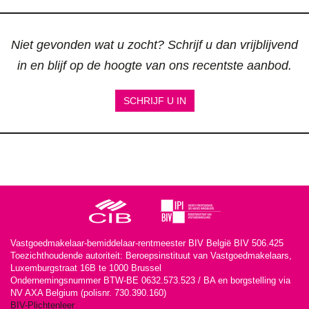
Niet gevonden wat u zocht? Schrijf u dan vrijblijvend
in en blijf op de hoogte van ons recentste aanbod.
SCHRIJF U IN
Vastgoedmakelaar-bemiddelaar-rentmeester BIV België BIV 506.425
Toezichthoudende autoriteit: Beroepsinstituut van Vastgoedmakelaars,
Luxemburgstraat 16B te 1000 Brussel
Ondernemingsnummer BTW-BE 0632.573.523 / BA en borgstelling via
NV AXA Belgium (polisnr. 730.390.160)
BIV-Plichtenleer