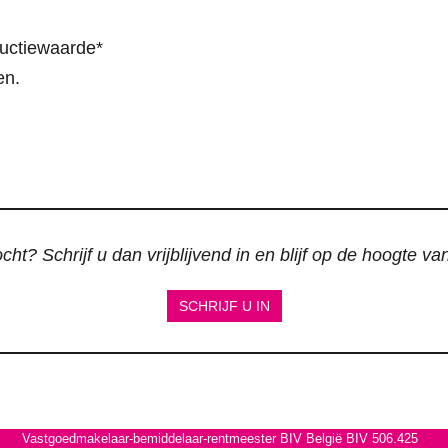
uctiewaarde*
en.
ht? Schrijf u dan vrijblijvend in en blijf op de hoogte v
SCHRIJF U IN
Vastgoedmakelaar-bemiddelaar-rentmeester BIV België BIV 506.425