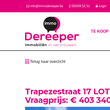
info@immodereeper.be
050/69.52.51
Login
TE KOOP
Terug naar overzicht
Trapezestraat 17 LOT
Vraagprijs: € 403 34