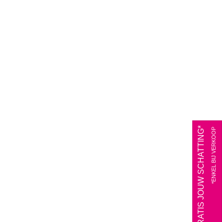
VRAAG HIER GRATIS JOUW SCHATTING*
*ENKEL BIJ VERKOOP