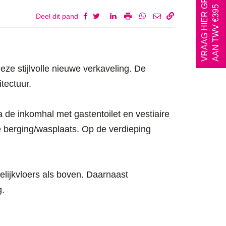
AAN TWV €395
Deel dit pand
ze stijlvolle nieuwe verkaveling. De
tectuur.
 de inkomhal met gastentoilet en vestiaire
de berging/wasplaats. Op de verdieping
elijkvloers als boven. Daarnaast
g.