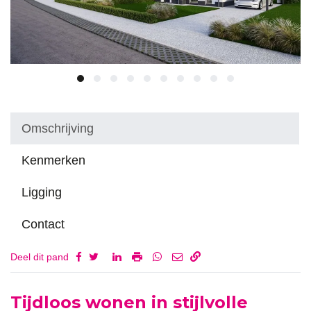
Omschrijving
Kenmerken
Ligging
Contact
Deel dit pand
Omschrijving
Tijdloos wonen in stijlvolle