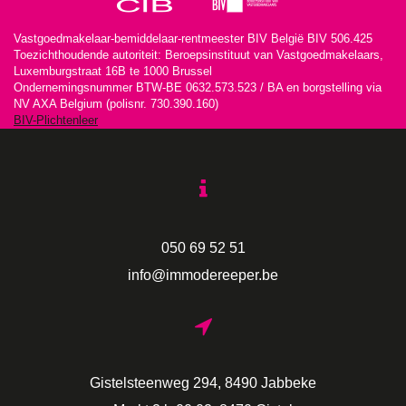
Vastgoedmakelaar-bemiddelaar-rentmeester BIV België BIV 506.425
Toezichthoudende autoriteit: Beroepsinstituut van Vastgoedmakelaars,
Luxemburgstraat 16B te 1000 Brussel
Ondernemingsnummer BTW-BE 0632.573.523 / BA en borgstelling via
NV AXA Belgium (polisnr. 730.390.160)
BIV-Plichtenleer
050 69 52 51
info@immodereeper.be
Gistelsteenweg 294, 8490 Jabbeke