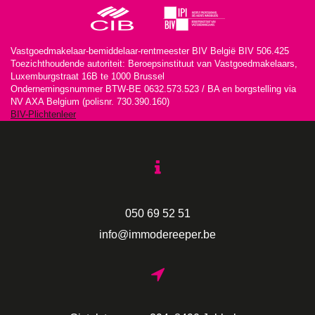
Vastgoedmakelaar-bemiddelaar-rentmeester BIV België BIV 506.425
Toezichthoudende autoriteit: Beroepsinstituut van Vastgoedmakelaars,
Luxemburgstraat 16B te 1000 Brussel
Ondernemingsnummer BTW-BE 0632.573.523 / BA en borgstelling via
NV AXA Belgium (polisnr. 730.390.160)
BIV-Plichtenleer
050 69 52 51
info@immodereeper.be