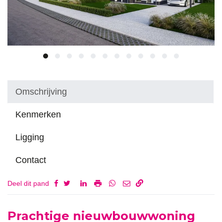
Omschrijving
Kenmerken
Ligging
Contact
Deel dit pand
Omschrijving
Prachtige nieuwbouwwoning