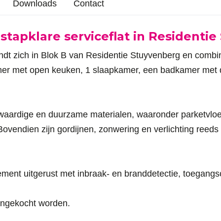
Downloads
Contact
nstapklare serviceflat in Residenti
ndt zich in Blok B van Residentie Stuyvenberg en combin
amer met open keuken, 1 slaapkamer, een badkamer met d
aardige en duurzame materialen, waaronder parketvloe
endien zijn gordijnen, zonwering en verlichting reeds 
tement uitgerust met inbraak- en branddetectie, toegang
angekocht worden.