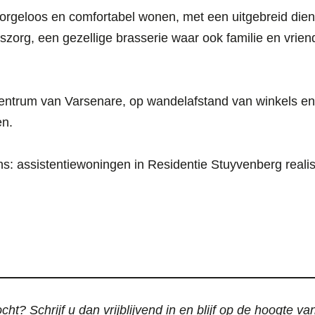
zorgeloos en comfortabel wonen, met een uitgebreid die
siszorg, een gezellige brasserie waar ook familie en vrie
 centrum van Varsenare, op wandelafstand van winkels en
en.
kans: assistentiewoningen in Residentie Stuyvenberg real
ht? Schrijf u dan vrijblijvend in en blijf op de hoogte v