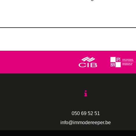
050 69 52 51
info@immodereeper.be