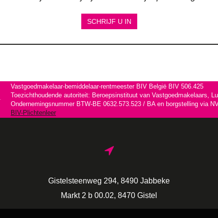
SCHRIJF U IN
Vastgoedmakelaar-bemiddelaar-rentmeester BIV België BIV 506.425
Toezichthoudende autoriteit: Beroepsinstituut van Vastgoedmakelaars, L
Ondernemingsnummer BTW-BE 0632.573.523 / BA en borgstelling via NV 
BIV-Plichtenleer
Gistelsteenweg 294, 8490 Jabbeke
Markt 2 b 00.02, 8470 Gistel