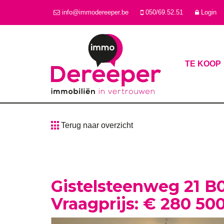
info@immodereeper.be
050/69.52.51
Login
TE KOOP
Terug naar overzicht
Gistelsteenweg 21 B
Vraagprijs: € 280 50