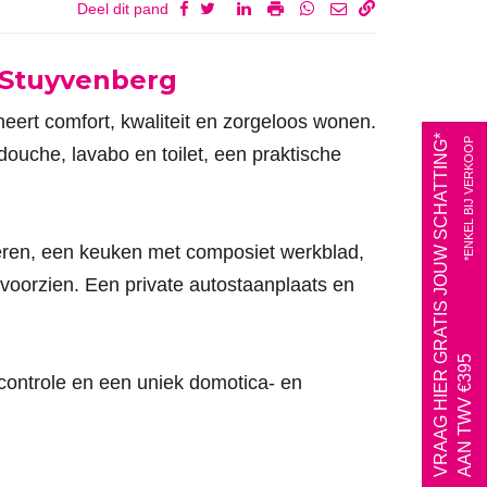
Deel dit pand
e Stuyvenberg
eert comfort, kwaliteit en zorgeloos wonen.
VRAAG HIER GRATIS JOUW SCHATTING*
*ENKEL BIJ VERKOOP
ouche, lavabo en toilet, een praktische
ren, een keuken met composiet werkblad,
voorzien. Een private autostaanplaats en
AAN TWV €395
scontrole en een uniek domotica- en