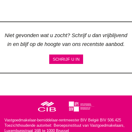
Niet gevonden wat u zocht? Schrijf u dan vrijblijvend
in en blijf op de hoogte van ons recentste aanbod.
SCHRIJF U IN
Vastgoedmakelaar-bemiddelaar-rentmeester BIV België BIV 506.425
Toezichthoudende autoriteit: Beroepsinstituut van Vastgoedmakelaars,
Luxemburgstraat 16B te 1000 Brussel