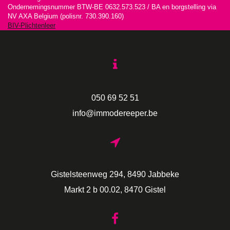
Ondernemingsnummer BTW-BE 0632.573.523 / BA en borgstelling via
NV AXA Belgium (polisnr. 730.390.160)
BIV-Plichtenleer
050 69 52 51
info@immodereeper.be
Gistelsteenweg 294, 8490 Jabbeke
Markt 2 b 00.02, 8470 Gistel