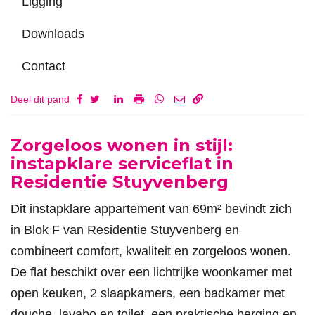
Ligging
Downloads
Contact
Deel dit pand
Omschrijving
Zorgeloos wonen in stijl:
instapklare serviceflat in
Residentie Stuyvenberg
Dit instapklare appartement van 69m² bevindt zich
in Blok F van Residentie Stuyvenberg en
combineert comfort, kwaliteit en zorgeloos wonen.
De flat beschikt over een lichtrijke woonkamer met
open keuken, 2 slaapkamers, een badkamer met
douche, lavabo en toilet, een praktische berging en