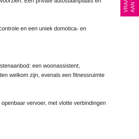
voorzien. Een private autostaanplaats en
scontrole en een uniek domotica- en
nstenaanbod: een woonassistent,
nden welkom zijn, evenals een fitnessruimte
 openbaar vervoer, met vlotte verbindingen