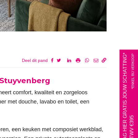
VRAAG HIER GRATIS JOUW SCHATTING*
*ENKEL BIJ VERKOOP
Deel dit pand
e Stuyvenberg
eert comfort, kwaliteit en zorgeloos
er met douche, lavabo en toilet, een
AAN TWV €395
ren, een keuken met composiet werkblad,