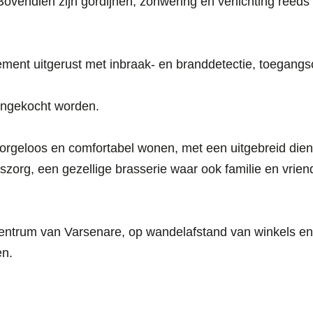
endien zijn gordijnen, zonwering en verlichting reeds 
tement uitgerust met inbraak- en branddetectie, toegang
angekocht worden.
zorgeloos en comfortabel wonen, met een uitgebreid die
siszorg, een gezellige brasserie waar ook familie en vrie
 centrum van Varsenare, op wandelafstand van winkels en
en.