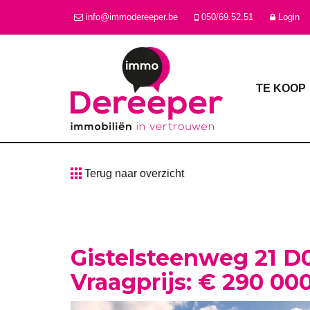
info@immodereeper.be
050/69.52.51
Login
TE KOOP
Terug naar overzicht
Gistelsteenweg 21 D
Vraagprijs: € 290 00