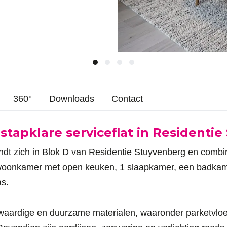
360°
Downloads
Contact
nstapklare serviceflat in Residenti
ndt zich in Blok D van Residentie Stuyvenberg en combin
ke woonkamer met open keuken, 1 slaapkamer, een badkam
as.
aardige en duurzame materialen, waaronder parketvloe