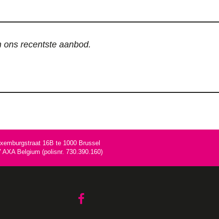
an ons recentste aanbod.
uxemburgstraat 16B te 1000 Brussel
AXA Belgium (polisnr. 730.390.160)