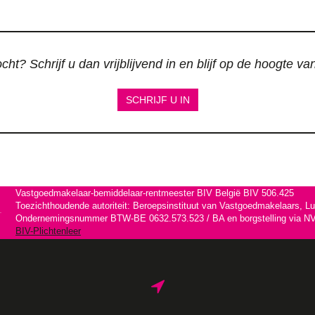
ht? Schrijf u dan vrijblijvend in en blijf op de hoogte v
SCHRIJF U IN
Vastgoedmakelaar-bemiddelaar-rentmeester BIV België BIV 506.425
Toezichthoudende autoriteit: Beroepsinstituut van Vastgoedmakelaars, L
Ondernemingsnummer BTW-BE 0632.573.523 / BA en borgstelling via NV 
BIV-Plichtenleer