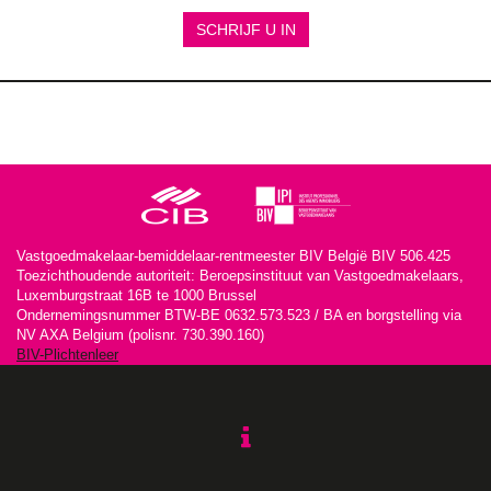
SCHRIJF U IN
Vastgoedmakelaar-bemiddelaar-rentmeester BIV België BIV 506.425
Toezichthoudende autoriteit: Beroepsinstituut van Vastgoedmakelaars,
Luxemburgstraat 16B te 1000 Brussel
Ondernemingsnummer BTW-BE 0632.573.523 / BA en borgstelling via
NV AXA Belgium (polisnr. 730.390.160)
BIV-Plichtenleer