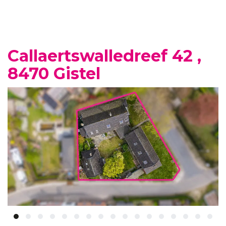
Callaertswalledreef 42 ,
8470 Gistel