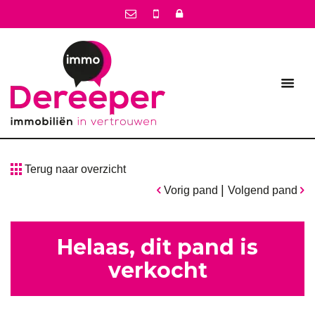
Terug naar overzicht
|
Vorig pand
Volgend pand
Helaas, dit pand is
verkocht