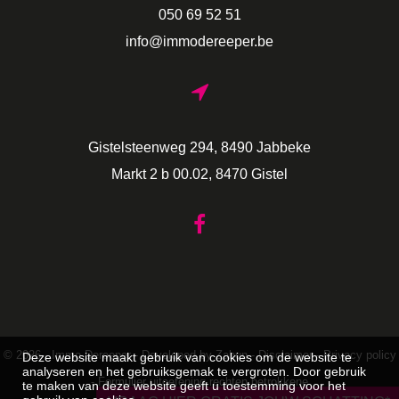
050 69 52 51
info@immodereeper.be
Gistelsteenweg 294, 8490 Jabbeke
Markt 2 b 00.02, 8470 Gistel
© 2026 - Immo Dereeper -
Developed by Zabun
-
Disclaimer
-
Privacy policy
Deze website maakt gebruik van cookies om de website te
analyseren en het gebruiksgemak te vergroten. Door gebruik
-
Formulier uitoefening rechten betrokkene
te maken van deze website geeft u toestemming voor het