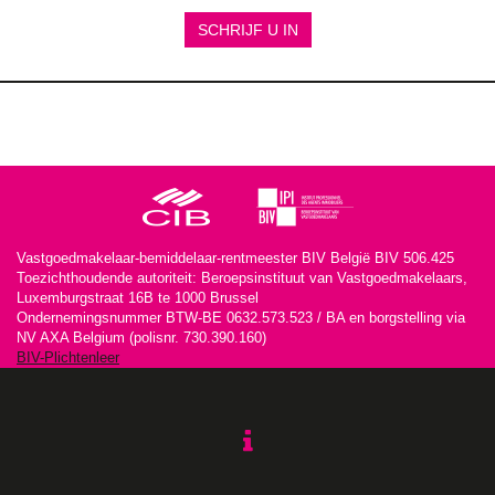
SCHRIJF U IN
Vastgoedmakelaar-bemiddelaar-rentmeester BIV België BIV 506.425
Toezichthoudende autoriteit: Beroepsinstituut van Vastgoedmakelaars,
Luxemburgstraat 16B te 1000 Brussel
Ondernemingsnummer BTW-BE 0632.573.523 / BA en borgstelling via
NV AXA Belgium (polisnr. 730.390.160)
BIV-Plichtenleer