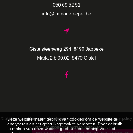
050 69 52 51
info@immodereeper.be
Gistelsteenweg 294, 8490 Jabbeke
Markt 2 b 00.02, 8470 Gistel
© 2026 - Immo Dereeper -
Developed by Zabun
-
Disclaimer
-
Privacy policy
Deze website maakt gebruik van cookies om de website te
analyseren en het gebruiksgemak te vergroten. Door gebruik
-
Formulier uitoefening rechten betrokkene
te maken van deze website geeft u toestemming voor het