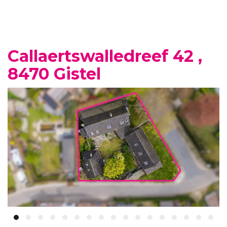
Callaertswalledreef 42 ,
8470 Gistel