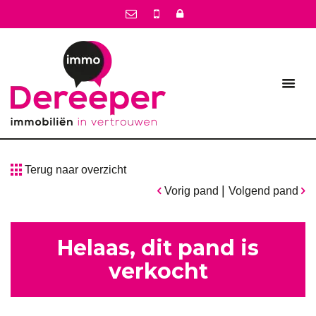
Terug naar overzicht
|
Vorig pand
Volgend pand
Helaas, dit pand is
verkocht