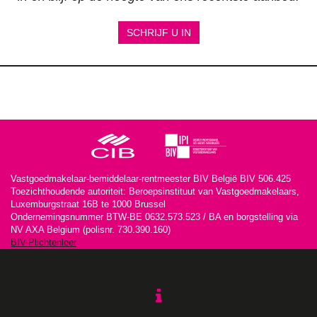
SCHRIJF U IN
Vastgoedmakelaar-bemiddelaar-rentmeester BIV België BIV 506.425
Toezichthoudende autoriteit: Beroepsinstituut van Vastgoedmakelaars,
Luxemburgstraat 16B te 1000 Brussel
Ondernemingsnummer BTW-BE 0632.573.523 / BA en borgstelling via
NV AXA Belgium (polisnr. 730.390.160)
BIV-Plichtenleer