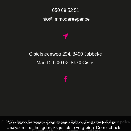
050 69 52 51
info@immodereeper.be
Gistelsteenweg 294, 8490 Jabbeke
Markt 2 b 00.02, 8470 Gistel
© 2026 - Immo Dereeper -
Developed by Zabun
-
Disclaimer
-
Privacy policy
Deze website maakt gebruik van cookies om de website te
analyseren en het gebruiksgemak te vergroten. Door gebruik
-
Formulier uitoefening rechten betrokkene