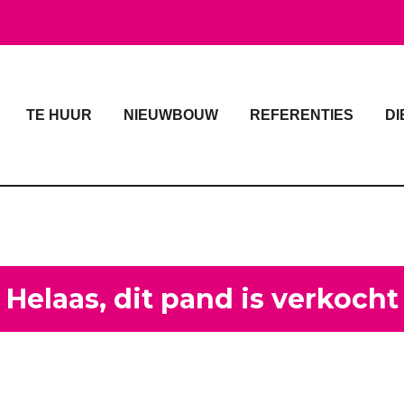
TE HUUR
NIEUWBOUW
REFERENTIES
DI
Helaas, dit pand is verkocht