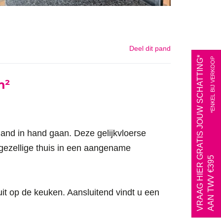
Deel dit pand
VRAAG HIER GRATIS JOUW SCHATTING*
*ENKEL BIJ VERKOOP
m²
and in hand gaan. Deze gelijkvloerse
 gezellige thuis in een aangename
AAN TWV €395
it op de keuken. Aansluitend vindt u een