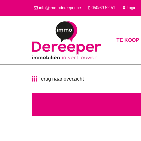
info@immodereeper.be
050/69.52.51
Login
TE KOOP
Terug naar overzicht