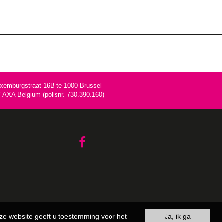
uxemburgstraat 16B te 1000 Brussel
AXA Belgium (polisnr. 730.390.160)
ze website geeft u toestemming voor het
Ja, ik ga